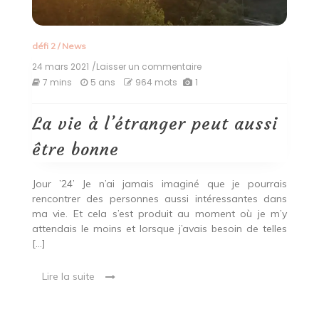
défi 2
/
News
24 mars 2021
/Laisser un commentaire
on
La
7 mins
5 ans
964 mots
1
vie
à
l’étranger
La vie à l’étranger peut aussi
peut
aussi
être bonne
être
bonne
Jour ’24’ Je n’ai jamais imaginé que je pourrais
rencontrer des personnes aussi intéressantes dans
ma vie. Et cela s’est produit au moment où je m’y
attendais le moins et lorsque j’avais besoin de telles
[…]
Lire la suite