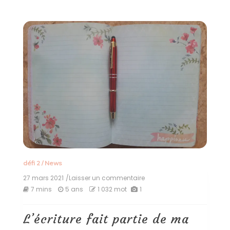
défi 2
/
News
27 mars 2021
/Laisser un commentaire
on
L’écriture
7 mins
5 ans
1 032 mot
1
fait
partie
de
L’écriture fait partie de ma
ma