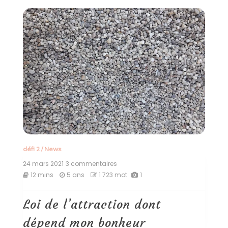
défi 2
/
News
24 mars 2021
3 commentaires
sur
Loi
12 mins
5 ans
1 723 mot
1
de
l’attraction
dont
Loi de l’attraction dont
dépend
mon
dépend mon bonheur
bonheur