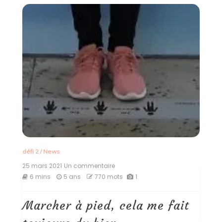
défi 2
/
News
25 mars 2021
Un commentaire
sur
Marcher
6 mins
5 ans
770 mots
1
à
pied,
cela
Marcher à pied, cela me fait
me
fait