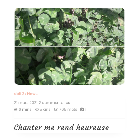
défi 2
/
News
21 mars 2021
2 commentaires
sur
Chanter
6 mins
5 ans
765 mots
1
me
rend
heureuse
Chanter me rend heureuse