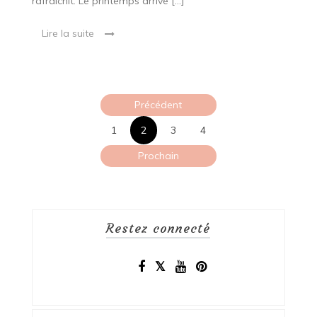
rafraîchit. Le printemps arrive […]
Lire la suite
Pagination
Précédent
des
1
2
3
4
publications
Prochain
Restez connecté