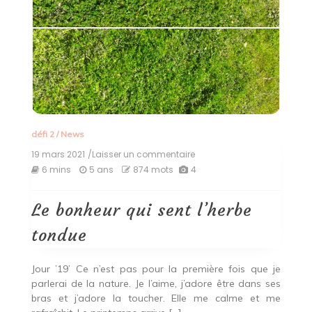
défi 2
/
News
19 mars 2021
/Laisser un commentaire
on
Le
6 mins
5 ans
874 mots
4
bonheur
qui
sent
Le bonheur qui sent l’herbe
l’herbe
tondue
tondue
Jour ’19’ Ce n’est pas pour la première fois que je
parlerai de la nature. Je l’aime, j’adore être dans ses
bras et j’adore la toucher. Elle me calme et me