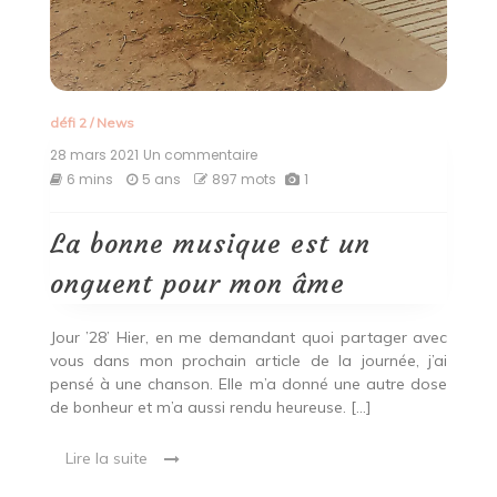
défi 2
/
News
28 mars 2021
Un commentaire
sur
La
6 mins
5 ans
897 mots
1
bonne
musique
est
La bonne musique est un
un
onguent
onguent pour mon âme
pour
mon
âme
Jour ’28’ Hier, en me demandant quoi partager avec
vous dans mon prochain article de la journée, j’ai
pensé à une chanson. Elle m’a donné une autre dose
de bonheur et m’a aussi rendu heureuse. […]
Lire la suite