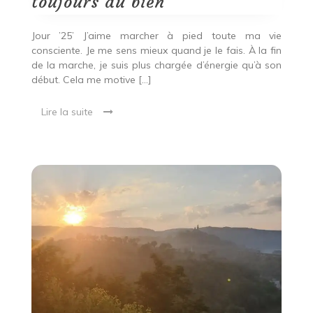
toujours du bien
toujours
du
bien
Jour ’25’ J’aime marcher à pied toute ma vie
consciente. Je me sens mieux quand je le fais. À la fin
de la marche, je suis plus chargée d’énergie qu’à son
début. Cela me motive […]
Lire la suite