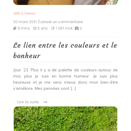
défi 2
/
News
20 mars 2021
/Laisser un commentaire
on
Le
9 mins
5 ans
1 297 mot
2
lien
entre
les
Le lien entre les couleurs et le
couleurs
et
bonheur
le
bonheur
Jour ’21’ Plus il y a de palette de couleurs autour de
moi, plus je suis en bonne humeur. Je suis plus
heureuse et je me sens mieux donc mon bien-être
s’améliore. Mes pensées sont […]
Lire la suite