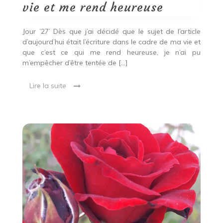
vie
vie et me rend heureuse
et
me
rend
Jour ’27’ Dès que j’ai décidé que le sujet de l’article
heureuse
d’aujourd’hui était l’écriture dans le cadre de ma vie et
que c’est ce qui me rend heureuse, je n’ai pu
m’empêcher d’être tentée de […]
Lire la suite