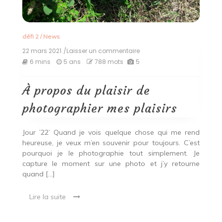
défi 2
/
News
22 mars 2021
/Laisser un commentaire
on
À
6 mins
5 ans
788 mots
5
propos
du
plaisir
À propos du plaisir de
de
photographier
photographier mes plaisirs
mes
plaisirs
Jour ’22’ Quand je vois quelque chose qui me rend
heureuse, je veux m’en souvenir pour toujours. C’est
pourquoi je le photographie tout simplement. Je
capture le moment sur une photo et j’y retourne
quand […]
Lire la suite