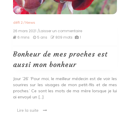
défi 2
/
News
26 mars 2021
/Laisser un commentaire
on
Bonheur
6 mins
5 ans
809 mots
1
de
mes
proches
Bonheur de mes proches est
est
aussi
aussi mon bonheur
mon
bonheur
Jour ’26’ ‘Pour moi, le meilleur médecin est de voir les
sourires sur les visages de mon petit-fils et de mes
proches.’ Ce sont les mots de ma mère lorsque je lui
ai envoyé un […]
Lire la suite