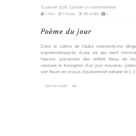
12 janvier 2026
/Laisser un commentaire
on
Poème
1 min
7 mois
95 mots
1
du
jour
Poème du jour
Dans le calme de l’aube naissante,me dirig
impatienteauprès d’une vie qui vient d’éclore
l’aurore, parsemée des reflets bleus de l’ea
savoure le bourgeon d’un jour nouveau, j’ador
voir fleurir en crocus d’automneet exhaler le […]
Lire la suite