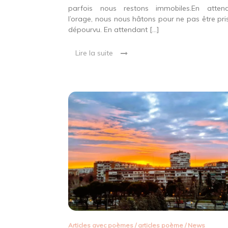
parfois nous restons immobiles.En atten
l’orage, nous nous hâtons pour ne pas être pri
dépourvu. En attendant […]
Lire la suite
Articles avec poèmes
/
articles poème
/
News