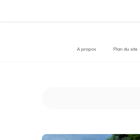
Aller
Bl
au
Comment trouver le bonheur au quotidi
contenu
A propos
Plan du site
B