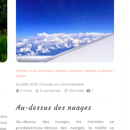
Articles avec poèmes
/
articles poème
/
articles poèmes
/
News
9 juillet 2026
/Laisser un commentaire
on
Au-
2 mins
4 semaines
231 mots
1
dessus
des
nuages
Au-dessus des nuages
zons
Au-dessus des nuages, les miracles se
nous
produisent,au-dessus des nuages, la réalité se
age,