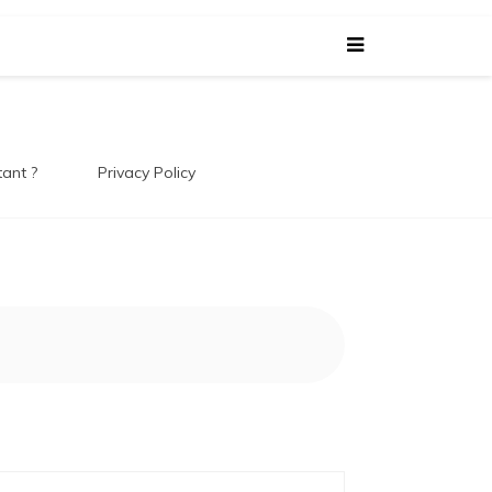
 Le
tant ?
Privacy Policy
 !