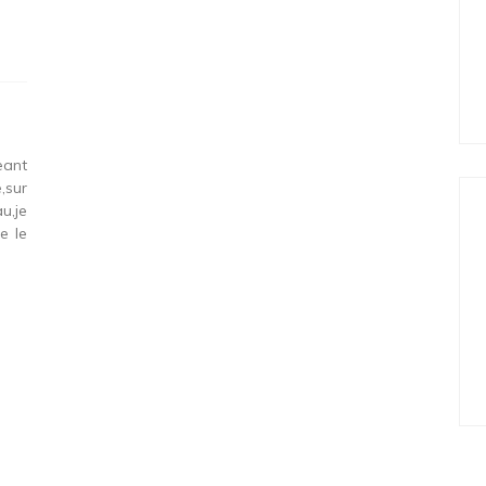
eant
,sur
u,je
e le