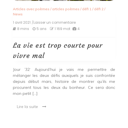
Articles avec poèmes
/
articles poèmes
/
défi 1
/
défi 2
/
News
1 avril 2021
/Laisser un commentaire
on
La
8 mins
5 ans
1 169 mot
4
vie
est
trop
La vie est trop courte pour
courte
pour
vivre mal
vivre
mal
Jour ’32‘ Aujourd’hui je vais me permettre de
mélanger les deux défis auxquels je suis confrontée
depuis début mars, histoire de montrer qu’ils me
procurent tous les deux du bonheur. Ce sera donc
mon petit […]
Lire la suite