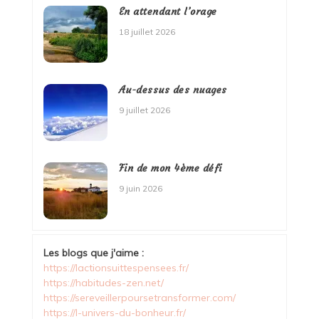
En attendant l’orage
18 juillet 2026
Au-dessus des nuages
9 juillet 2026
Fin de mon 4ème défi
9 juin 2026
Les blogs que j'aime :
https://lactionsuittespensees.fr/
https://habitudes-zen.net/
https://sereveillerpoursetransformer.com/
https://l-univers-du-bonheur.fr/