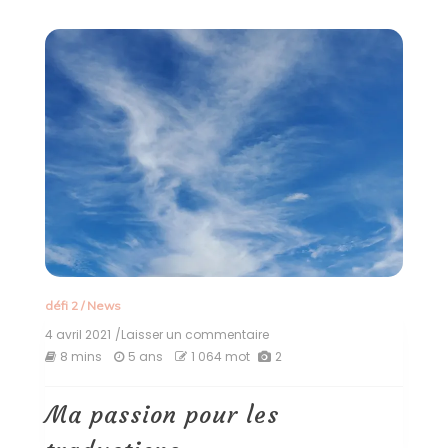
défi 2
/
News
4 avril 2021
/Laisser un commentaire
on
Ma
8 mins
5 ans
1 064 mot
2
passion
pour
les
Ma passion pour les
traductions