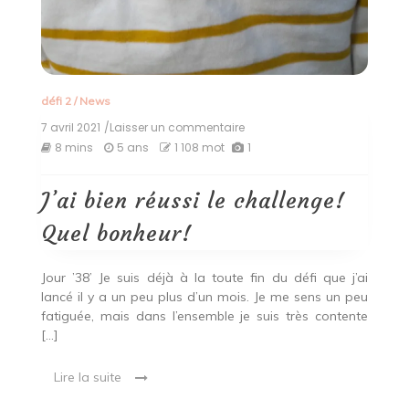
défi 2
/
News
7 avril 2021
/Laisser un commentaire
on
J’ai
8 mins
5 ans
1 108 mot
1
bien
réussi
le
J’ai bien réussi le challenge!
challenge!
Quel
Quel bonheur!
bonheur!
Jour ’38’ Je suis déjà à la toute fin du défi que j’ai
lancé il y a un peu plus d’un mois. Je me sens un peu
fatiguée, mais dans l’ensemble je suis très contente
[…]
Lire la suite