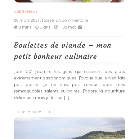
défi 2
/
News
30 mars 2021
/Laisser un commentaire
on
Boulettes
8 mins
5 ans
1 132 mot
1
de
viande
–
Boulettes de viande – mon
mon
petit
petit bonheur culinaire
bonheur
culinaire
Jour ’30’ J’admire les gens qui cuisinent des plats
extrêmement gastronomiques. J’avoue que je n’en fais
pas partie. Je ne suis pas connue pour mes
remarquables talents culinaires. J’adore la nourriture
délicieuse mais je laisse […]
Lire la suite