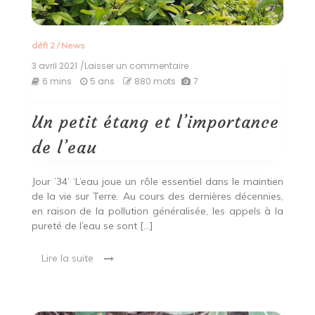
défi 2
/
News
3 avril 2021
/Laisser un commentaire
on
Un
6 mins
5 ans
880 mots
7
petit
étang
et
Un petit étang et l’importance
l’importance
de
de l’eau
l’eau
Jour ’34’ ‘L’eau joue un rôle essentiel dans le maintien
de la vie sur Terre. Au cours des dernières décennies,
en raison de la pollution généralisée, les appels à la
pureté de l’eau se sont […]
Lire la suite