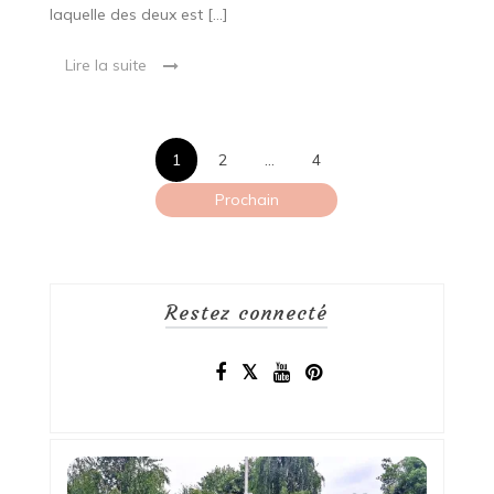
laquelle des deux est […]
Lire la suite
Pagination
1
2
…
4
des
Prochain
publications
Restez connecté