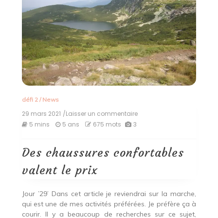
défi 2
/
News
29 mars 2021
/Laisser un commentaire
on
Des
5 mins
5 ans
675 mots
3
chaussures
confortables
valent
Des chaussures confortables
le
prix
valent le prix
Jour ’29’ Dans cet article je reviendrai sur la marche,
qui est une de mes activités préférées. Je préfère ça à
courir. Il y a beaucoup de recherches sur ce sujet,