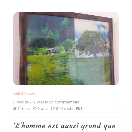
défi 2
/
News
6 avril 2021
/Laisser un commentaire
on
‘L’homme
7 mins
5 ans
944 mots
1
est
aussi
grand
‘L’homme est aussi grand que
que