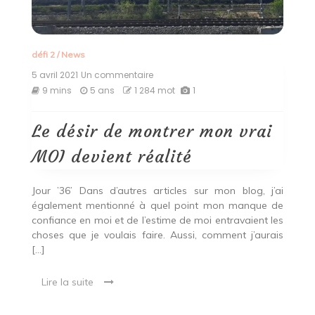
défi 2
/
News
5 avril 2021
Un commentaire
sur
Le
9 mins
5 ans
1 284 mot
1
désir
de
montrer
Le désir de montrer mon vrai
mon
vrai
MOI devient réalité
MOI
devient
réalité
Jour ’36’ Dans d’autres articles sur mon blog, j’ai
également mentionné à quel point mon manque de
confiance en moi et de l’estime de moi entravaient les
choses que je voulais faire. Aussi, comment j’aurais
[…]
Lire la suite