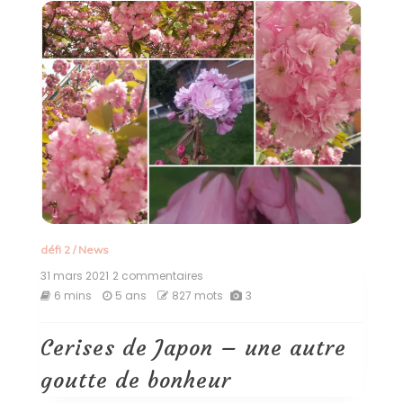
défi 2
/
News
31 mars 2021
2 commentaires
sur
Cerises
6 mins
5 ans
827 mots
3
de
Japon
–
Cerises de Japon – une autre
une
autre
goutte de bonheur
goutte