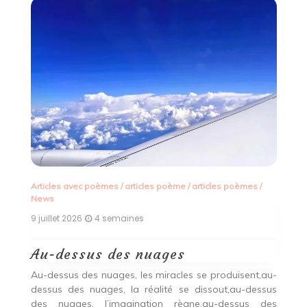
Articles avec poèmes
/
articles poème
/
articles poèmes
/
dé
News
9 
9 juillet 2026
4 semaines
F
Au-dessus des nuages
ons
Lo
Au-dessus des nuages, les miracles se produisent,au-
ons
s
dessus des nuages, la réalité se dissout,au-dessus
us
p
des nuages, l’imagination règne,au-dessus des
ous
in