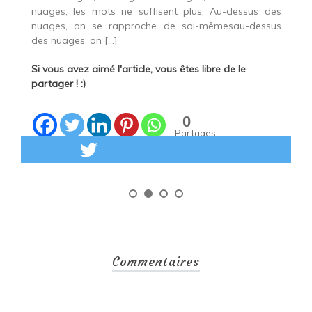
nuages, les mots ne suffisent plus. Au-dessus des
En
ne
nuages, on se rapproche de soi-mêmesau-dessus
des nuages, on […]
Si
pa
Si vous avez aimé l'article, vous êtes libre de le
partager ! :)
0
Partages
Lire la suite
Commentaires