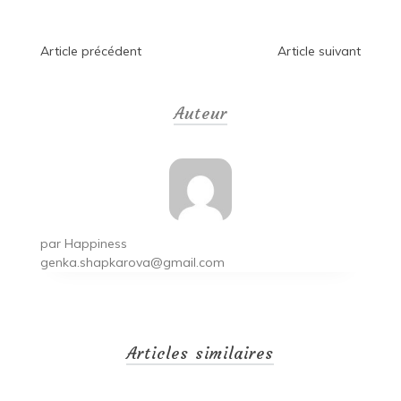
Navigation
Article précédent
Article suivant
de
Auteur
l’article
par
Happiness
genka.shapkarova@gmail.com
Articles similaires