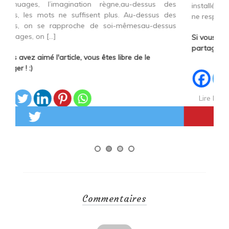
es
installé que je ne pouvais pas terminer mon défi si je
co
des
ne respectais pas […]
le
us
Si vous avez aimé l'article, vous êtes libre de le
Si
partager ! :)
pa
Lire la suite
Commentaires