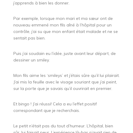
j’apprends à bien les donner.
Par exemple, lorsque mon mari et ma sœur ont de
nouveau emmené mon fils aîné à l’hôpital pour un
contrôle, j’ai su que mon enfant était malade et ne se
sentait pas bien.
Puis j’ai soudain eu l’idée, juste avant leur départ, de
dessiner un smiley.
Mon fils aime les ‘smileys’ et j’étais sûre qu’il lui plairait.
J’ai mis la feuille avec le visage souriant que j’ai peint,
sur la porte que je savais qu’il ouvrirait en premier.
Et bingo ! J’ai réussi! Cela a eu l’effet positif
correspondant que je recherchais.
Le petit n’était pas du tout d’humeur. L’hôpital, bien
sûr, lui faisait peur. L’expérience là-bas n’avait rien de