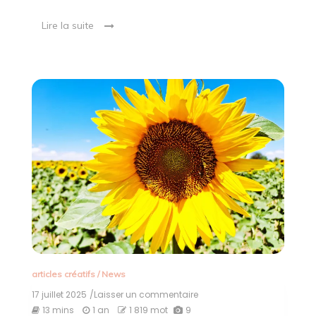
Lire la suite
articles créatifs
/
News
17 juillet 2025
/Laisser un commentaire
on
Je
13 mins
1 an
1 819 mot
9