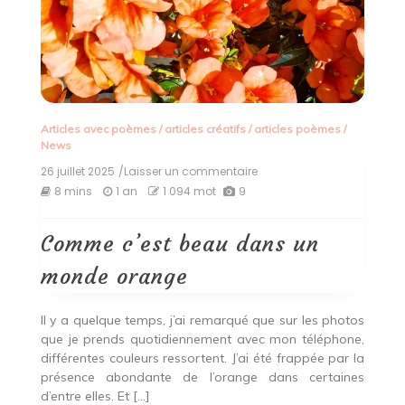
Articles avec poèmes
/
articles créatifs
/
articles poèmes
/
News
26 juillet 2025
/Laisser un commentaire
on
Comme
8 mins
1 an
1 094 mot
9
c’est
beau
dans
Comme c’est beau dans un
un
monde
monde orange
orange
Il y a quelque temps, j’ai remarqué que sur les photos
que je prends quotidiennement avec mon téléphone,
différentes couleurs ressortent. J’ai été frappée par la
présence abondante de l’orange dans certaines
d’entre elles. Et […]