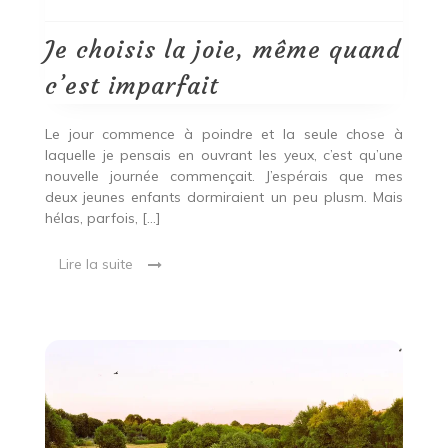
choisis
la
joie,
Je choisis la joie, même quand
même
quand
c’est imparfait
c’est
imparfait
Le jour commence à poindre et la seule chose à
laquelle je pensais en ouvrant les yeux, c’est qu’une
nouvelle journée commençait. J’espérais que mes
deux jeunes enfants dormiraient un peu plusm. Mais
hélas, parfois, […]
Lire la suite