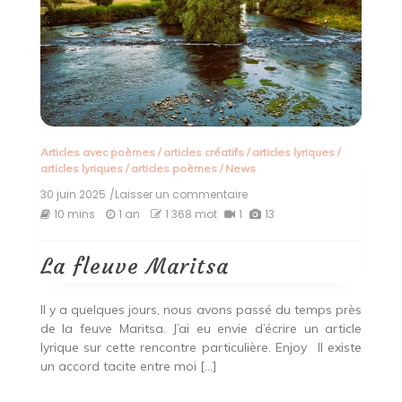
Articles avec poèmes
/
articles créatifs
/
articles lyriques
/
articles lyriques
/
articles poèmes
/
News
30 juin 2025
/Laisser un commentaire
on
La
10 mins
1 an
1 368 mot
1
13
fleuve
Maritsa
La fleuve Maritsa
Il y a quelques jours, nous avons passé du temps près
de la feuve Maritsa. J’ai eu envie d’écrire un article
lyrique sur cette rencontre particulière. Enjoy
Il existe
un accord tacite entre moi […]