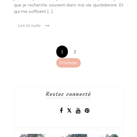
que je recherche souvent dans ma vie quotidienne. Et
qui me suffisent […]
Lire la suite
Pagination
1
2
des
Prochain
publications
Restez connecté