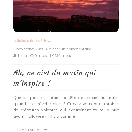
articles créatifs
/
News
6 novembre 2025
/Laisser un commentaire
on
Ah,
1 min
9 mois
136 mots
ce
ciel
du
Ah, ce ciel du matin qui
matin
qui
m’inspire !
m’inspire
!
Que se passe-t-il dans la tête de ce ciel du matin
quand il se réveille ainsi ? Croyez-vous aux histoires
de créatures volantes qui s’entraînent toute la nuit
avant Halloween ? Il y a comme […]
Lire la suite