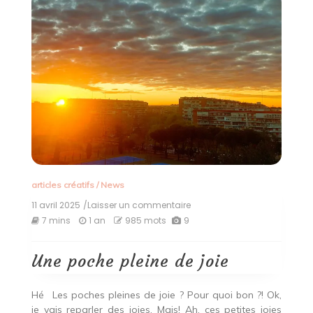
articles créatifs
/
News
11 avril 2025
/Laisser un commentaire
on
Une
7 mins
1 an
985 mots
9
poche
pleine
de
Une poche pleine de joie
joie
Hé
Les poches pleines de joie ? Pour quoi bon ?! Ok,
je vais reparler des joies. Mais! Ah, ces petites joies