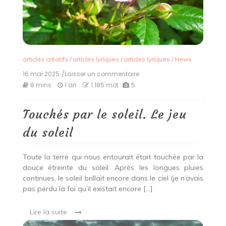
articles créatifs
/
articles lyriques
/
articles lyriques
/
News
16 mai 2025
/Laisser un commentaire
on
Touchés
8 mins
1 an
1 185 mot
5
par
le
soleil.
Touchés par le soleil. Le jeu
Le
jeu
du soleil
du
soleil
Toute la terre qui nous entourait était touchée par la
douce étreinte du soleil. Après les longues pluies
continues, le soleil brillait encore dans le ciel (je n’avais
pas perdu la foi qu’il existait encore […]
Lire la suite