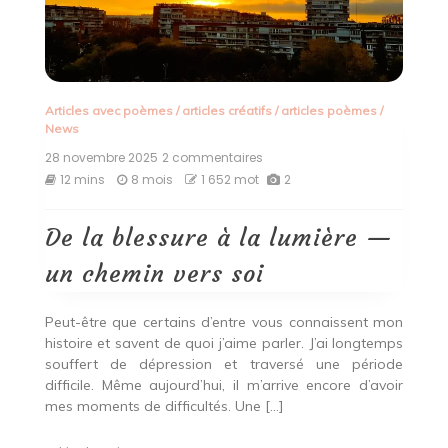
Articles avec poèmes
/
articles créatifs
/
articles poèmes
/
News
28 novembre 2025
2 commentaires
sur
De
12 mins
8 mois
1 652 mot
2
la
blessure
à
De la blessure à la lumière —
la
lumière
un chemin vers soi
—
un
chemin
Peut-être que certains d’entre vous connaissent mon
vers
histoire et savent de quoi j’aime parler. J’ai longtemps
soi
souffert de dépression et traversé une période
difficile. Même aujourd’hui, il m’arrive encore d’avoir
mes moments de difficultés. Une […]