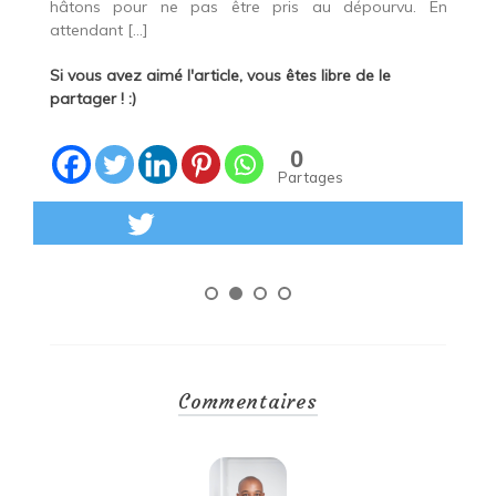
nuages, le
âtons pour ne pas être pris au dépourvu. En
nuages, o
tendant […]
des nuages
 vous avez aimé l'article, vous êtes libre de le
Si vous ave
rtager ! :)
partager ! :
0
Partages
Lire la suite
Lire la su
Commentaires