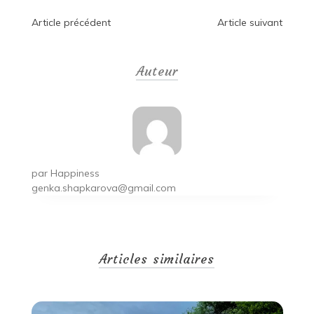
Navigation
Article précédent
Article suivant
de
Auteur
l’article
par
Happiness
genka.shapkarova@gmail.com
Articles similaires