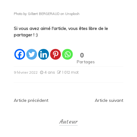
Photo by Gilbert BERGERAUD on Unsplash
Si vous avez aimé l'article, vous êtes libre de le
partager ! :)
0
Partages
4 ans
1 012 mot
9 février 2022
Navigation
Article précédent
Article suivant
de
Auteur
l’article