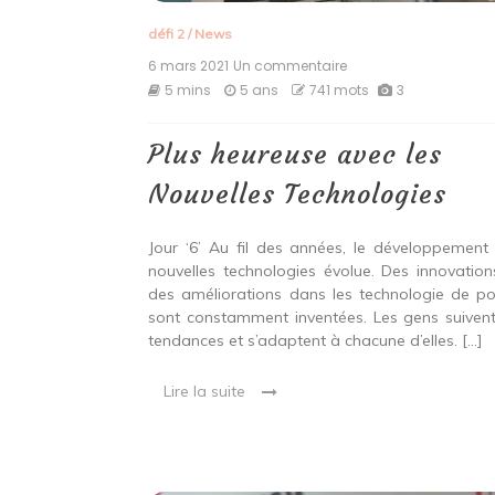
défi 2
/
News
6 mars 2021
Un commentaire
sur
Plus
5 mins
5 ans
741 mots
3
heureuse
avec
les
Plus heureuse avec les
Nouvelles
Technologies
Nouvelles Technologies
Jour ‘6’ Au fil des années, le développement
nouvelles technologies évolue. Des innovation
des améliorations dans les technologie de po
sont constamment inventées. Les gens suivent
tendances et s’adaptent à chacune d’elles. […]
Lire la suite