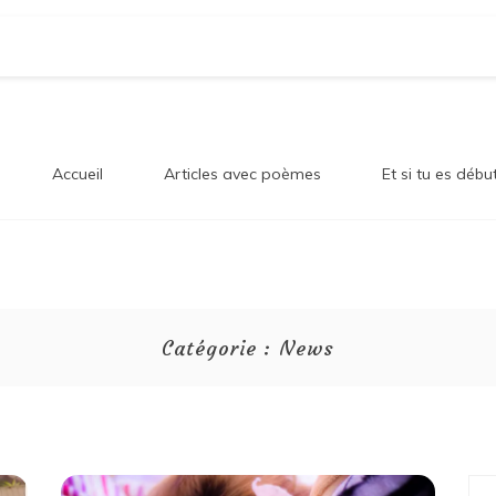
og Sur
en!
Accueil
Articles avec poèmes
Et si tu es débu
onheur
Catégorie :
News