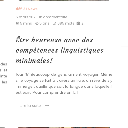
défi 2
/
News
5 mars 2021
Un commentaire
sur
Être
5 mins
5 ans
685 mots
2
heureuse
avec
des
Être heureuse avec des
compétences
linguistiques
compétences linguistiques
minimales!
minimales!
 des
s et
Jour ‘5’ Beaucoup de gens aiment voyager. Même
inte
si le voyage se fait à travers un livre, on rêve de s’y
 les
immerger, quelle que soit la langue dans laquelle il
est écrit. Pour comprendre un […]
Lire la suite