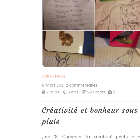
défi 2
/
News
8 mars 2021
2 commentaires
sur
Créativité
7 mins
5 ans
997 mots
2
et
bonheur
sous
Créativité et bonheur sous
la
pluie
pluie
Jour ‘8’ Comment la créativité peut-elle 