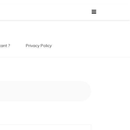
 Le
tant ?
Privacy Policy
 !