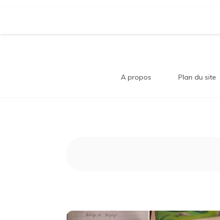
Aller
Bl
au
contenu
Comment trouver le bonheur au quotidi
A propos
Plan du site
B