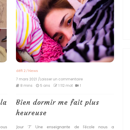
défi 2
/
News
7 mars 2021
/Laisser un commentaire
on
Bien
8 mins
5 ans
1 112 mot
1
dormir
me
fait
 la
Bien dormir me fait plus
plus
heureuse
heureuse
nous
Jour ‘7’ Une enseignante de l’école nous a