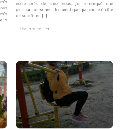
 m’a
école près de chez nous, j’ai remarqué que
vous
plusieurs personnes faisaient quelque chose à côté
 m’a
de sa clôture […]
e la
Lire la suite