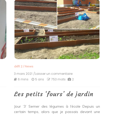
défi 2
/
News
3 mars 2021
/Laisser un commentaire
on
Les
6 mins
5 ans
753 mots
2
petits
‘fours’
de
Les petits ‘fours’ de jardin
jardin
Jour ‘3’ Semer des légumes à l’école Depuis un
certain temps, alors que je passais devant une