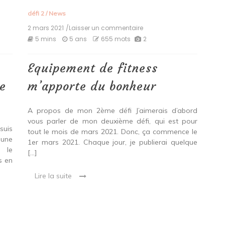
défi 2
/
News
2 mars 2021
/Laisser un commentaire
on
Equipement
5 mins
5 ans
655 mots
2
de
fitness
m’apporte
Equipement de fitness
du
bonheur
ne
m’apporte du bonheur
A propos de mon 2ème défi J’aimerais d’abord
vous parler de mon deuxième défi, qui est pour
suis
tout le mois de mars 2021. Donc, ça commence le
 une
1er mars 2021. Chaque jour, je publierai quelque
 le
[…]
s en
Lire la suite