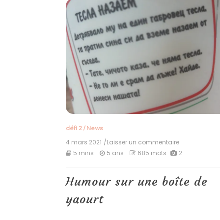
défi 2
/
News
4 mars 2021
/Laisser un commentaire
on
Humour
5 mins
5 ans
685 mots
2
sur
une
boîte
Humour sur une boîte de
de
yaourt
yaourt