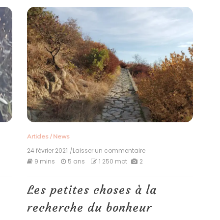
Articles
/
News
24 février 2021
/Laisser un commentaire
on
Les
9 mins
5 ans
1 250 mot
2
petites
choses
à
Les petites choses à la
la
recherche
recherche du bonheur
du