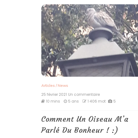
Articles
/
News
25 février 2021
Un commentaire
sur
Comment
10 mins
5 ans
1 406 mot
5
Un
Oiseau
M’a
Comment Un Oiseau M’a
Parlé
Du
Parlé Du Bonheur ! :)
Bonheur