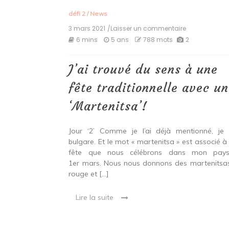
défi 2
/
News
3 mars 2021
/Laisser un commentaire
on
J’ai
6 mins
5 ans
788 mots
2
trouvé
du
sens
J’ai trouvé du sens à une
à
une
fête traditionnelle avec u
fête
traditionnelle
‘Martenitsa’!
avec
une
‘Martenitsa’!
Jour ‘2’ Comme je l’ai déjà mentionné, je 
bulgare. Et le mot « martenitsa » est associé à
fête que nous célébrons dans mon pays
1er mars. Nous nous donnons des martenitsa
rouge et […]
Lire la suite