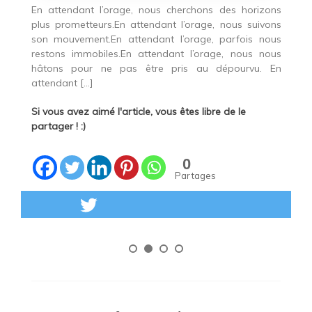
A
En attendant l’orage, nous cherchons des horizons
Au
plus prometteurs.En attendant l’orage, nous suivons
ces
d
son mouvement.En attendant l’orage, parfois nous
es
d
restons immobiles.En attendant l’orage, nous nous
rte
n
hâtons pour ne pas être pris au dépourvu. En
 si
n
attendant […]
de
Si vous avez aimé l'article, vous êtes libre de le
Si
partager ! :)
pa
0
Partages
Lire la suite