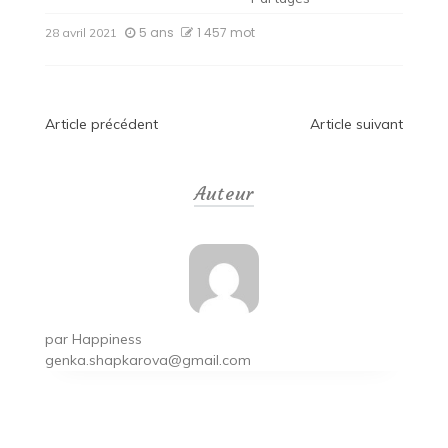
5 ans
1 457 mot
28 avril 2021
Navigation
Article précédent
Article suivant
de
Auteur
l’article
par
Happiness
genka.shapkarova@gmail.com