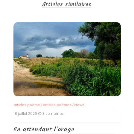
Articles similaires
articles poème
/
articles poèmes
/
News
Ar
N
18 juillet 2026
3 semaines
9 
En attendant l’orage