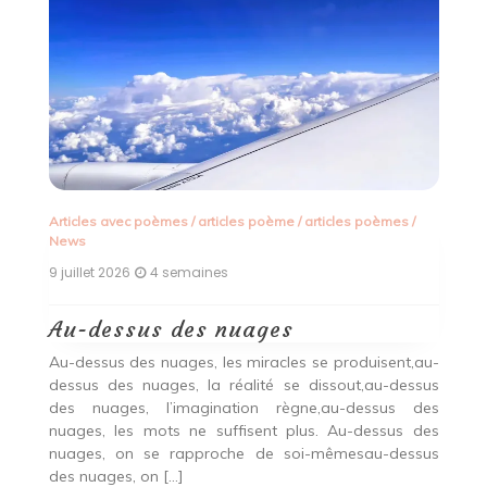
Articles avec poèmes
/
articles poème
/
articles poèmes
/
dé
News
9 
9 juillet 2026
4 semaines
F
Au-dessus des nuages
ons
Lo
Au-dessus des nuages, les miracles se produisent,au-
ons
s
dessus des nuages, la réalité se dissout,au-dessus
us
p
des nuages, l’imagination règne,au-dessus des
ous
in
nuages, les mots ne suffisent plus. Au-dessus des
En
ne
nuages, on se rapproche de soi-mêmesau-dessus
des nuages, on […]
Si