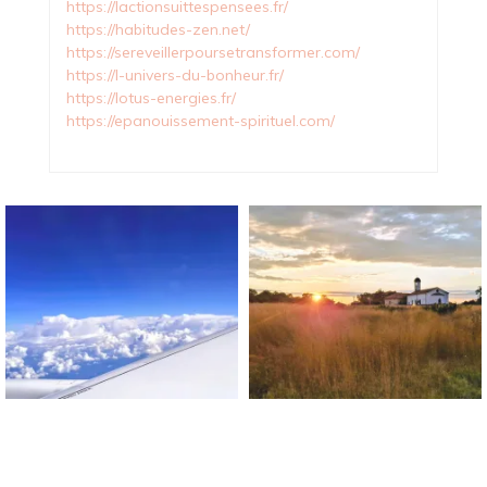
https://lactionsuittespensees.fr/
https://habitudes-zen.net/
https://sereveillerpoursetransformer.com/
https://l-univers-du-bonheur.fr/
https://lotus-energies.fr/
https://epanouissement-spirituel.com/