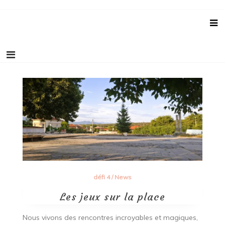
Aller
Blog Sur Le Bonheur !
Comment trouver le bonheur au quotidien!
au
contenu
défi 4
/
News
Les jeux sur la place
Nous vivons des rencontres incroyables et magiques,