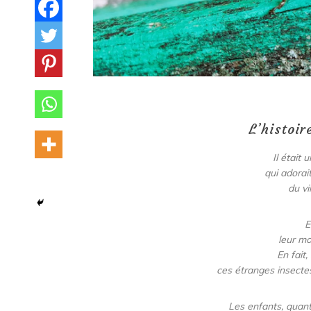
L’histoir
Il était 
qui adorai
du vi
E
leur mo
En fait,
ces étranges insectes
Les enfants, quant