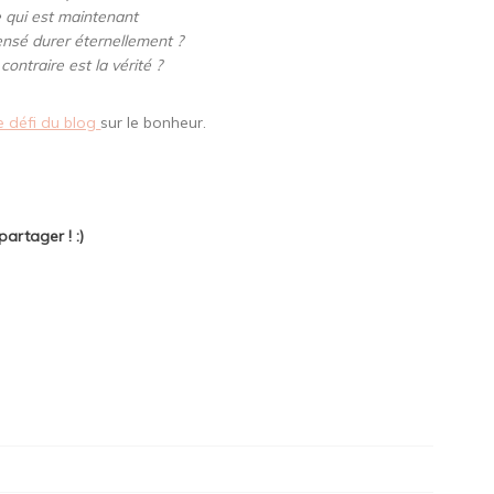
e qui est maintenant
censé durer éternellement ?
contraire est la vérité ?
 défi du blog
sur le bonheur.
partager ! :)