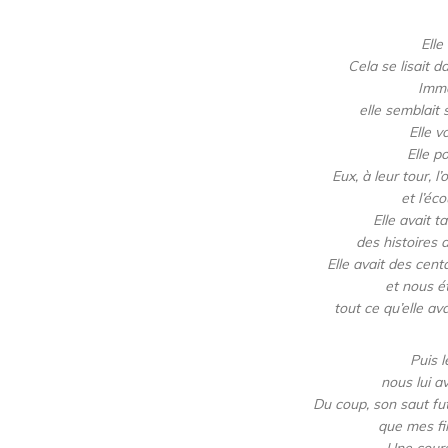
Elle
Cela se lisait 
Immo
elle semblait
Elle v
Elle p
Eux, à leur tour, 
et l’éc
Elle avait t
des histoires 
Elle avait des cent
et nous ét
tout ce qu’elle av
Puis l
nous lui a
Du coup, son saut fut
que mes fil
Une cours