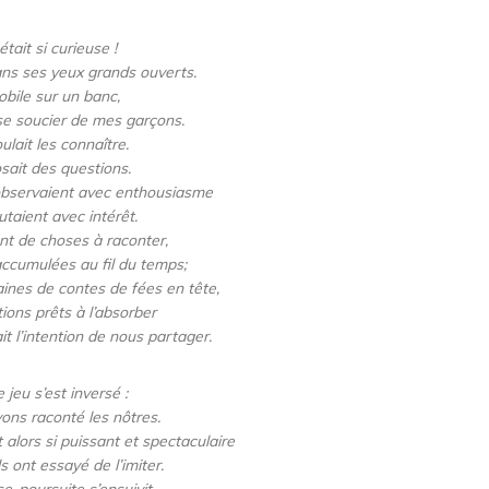
 était si curieuse !
dans ses yeux grands ouverts.
bile sur un banc,
 se soucier de mes garçons.
oulait les connaître.
osait des questions.
l’observaient avec enthousiasme
outaient avec intérêt.
ant de choses à raconter,
accumulées au fil du temps;
aines de contes de fées en tête,
ions prêts à l’absorber
ait l’intention de nous partager.
e jeu s’est inversé :
vons raconté les nôtres.
 alors si puissant et spectaculaire
s ont essayé de l’imiter.
e-poursuite s’ensuivit,