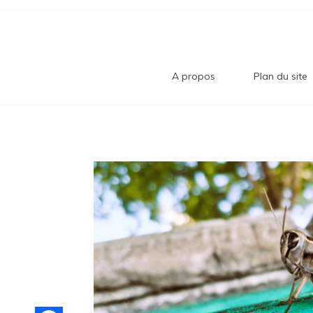
Aller
Bl
au
contenu
Comment trouver le bonheur au quotidi
A propos
Plan du site
B