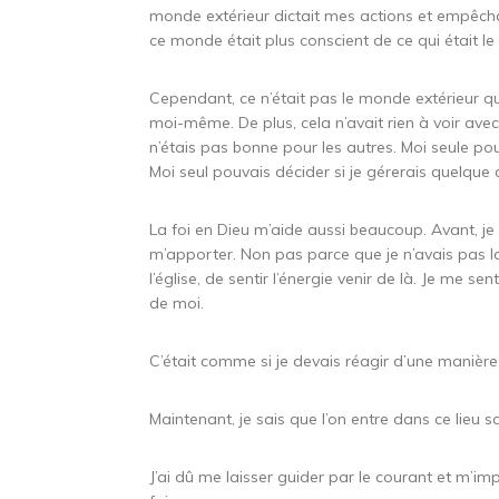
monde extérieur dictait mes actions et empêchai
ce monde était plus conscient de ce qui était l
Cependant, ce n’était pas le monde extérieur q
moi-même. De plus, cela n’avait rien à voir ave
n’étais pas bonne pour les autres. Moi seule pou
Moi seul pouvais décider si je gérerais quelque c
La foi en Dieu m’aide aussi beaucoup. Avant, je 
m’apporter. Non pas parce que je n’avais pas la 
l’église, de sentir l’énergie venir de là. Je me s
de moi.
C’était comme si je devais réagir d’une manière
Maintenant, je sais que l’on entre dans ce lieu sa
J’ai dû me laisser guider par le courant et m’impr