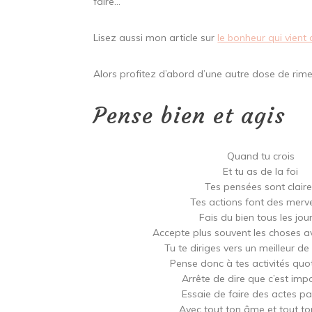
faire…
Lisez aussi mon article sur
le bonheur qui vient 
Alors profitez d’abord d’une autre dose de rim
Pense bien et agis
Quand tu crois
Et tu as de la foi
Tes pensées sont clair
Tes actions font des merve
Fais du bien tous les jour
Accepte plus souvent les choses a
Tu te diriges vers un meilleur d
Pense donc à tes activités quo
Arrête de dire que c’est imp
Essaie de faire des actes pa
Avec tout ton âme et tout t