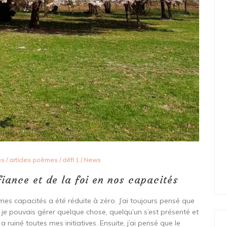
es
/
articles poèmes
/
défi 1
/
News
iance et de la foi en nos capacités
mes capacités a été réduite à zéro. J’ai toujours pensé que
 je pouvais gérer quelque chose, quelqu’un s’est présenté et
a ruiné toutes mes initiatives. Ensuite, j’ai pensé que le