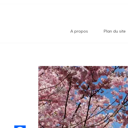
Aller
Bl
au
contenu
Comment trouver le bonheur au quotidi
A propos
Plan du site
B