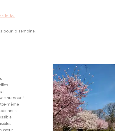
de la foi
.
es pour la semaine.
es
illes
s !
vec humour !
e toi-même
tidiennes
ossible
isibles
on cœur