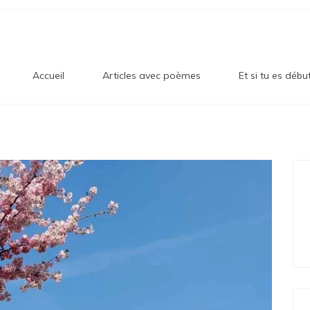
og Sur
en!
Accueil
Articles avec poèmes
Et si tu es débu
onheur