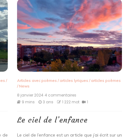
ques
/
Articles avec poèmes
/
articles lyriques
/
articles poèmes
/
News
8 janvier 2024
4 commentaires
sur
Le
9 mins
3 ans
1 222 mot
1
ciel
de
l’enfance
Le ciel de l’enfance
e de
Le ciel de l’enfance est un article que j’ai écrit sur un