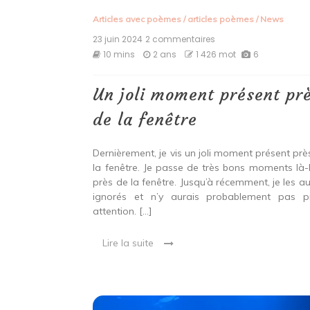
Articles avec poèmes
/
articles poèmes
/
News
23 juin 2024
2 commentaires
sur
Un
10 mins
2 ans
1 426 mot
6
joli
moment
présent
Un joli moment présent pr
près
de
de la fenêtre
la
fenêtre
Dernièrement, je vis un joli moment présent prè
la fenêtre. Je passe de très bons moments là-
près de la fenêtre. Jusqu’à récemment, je les au
ignorés et n’y aurais probablement pas p
attention. […]
Lire la suite