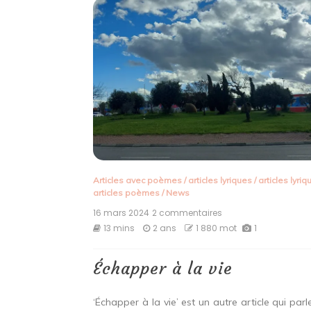
Articles avec poèmes
/
articles lyriques
/
articles lyri
articles poèmes
/
News
16 mars 2024
2 commentaires
sur
Échapper
13 mins
2 ans
1 880 mot
1
à
la
vie
Échapper à la vie
‘Échapper à la vie’ est un autre article qui parl