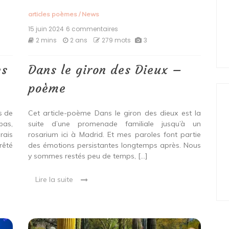
articles poèmes
/
News
15 juin 2024
6 commentaires
sur
Dans
2 mins
2 ans
279 mots
3
le
giron
des Dieux
ès
Dans le giron des Dieux –
–
poème
poème
s de
Cet article-poème Dans le giron des dieux est la
bas,
suite d’une promenade familiale jusqu’à un
rais
rosarium ici à Madrid. Et mes paroles font partie
rêté
des émotions persistantes longtemps après. Nous
y sommes restés peu de temps, […]
Lire la suite