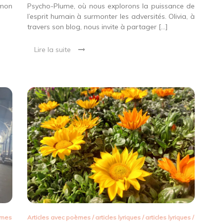
 mon
Psycho-Plume, où nous explorons la puissance de
l’esprit humain à surmonter les adversités. Olivia, à
travers son blog, nous invite à partager […]
Lire la suite
èmes
Articles avec poèmes
/
articles lyriques
/
articles lyriques
/