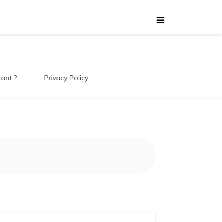
 Le
tant ?
Privacy Policy
 !