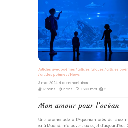
Articles avec poèmes
/
articles lyriques
/
articles po
/
articles poèmes
/
News
3 mai 2024
4 commentaires
sur
Mon
12 mins
2 ans
1 693 mot
5
amour
pour
l’océan
Mon amour pour l’océan
Une promenade à l’Aquarium près de chez n
ici à Madrid, m’a ouvert au sujet d’aujourd’hui. 