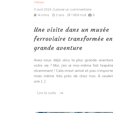
/
News
11 avril 2024
/Laisser un commentaire
on
Une
14 mins
2 ans
1 959 mot
9
visite
dans
un
Une visite dans un musée
musée
ferroviaire
ferroviaire transformée en
transformée
en
grande aventure
grande
aventure
Avez-vous déjà vécu la plus grande aventur
votre vie ? Moi, j’en ai moi-même fait l’expéri
récemment ! Cela m’est arrivé et pas n’importe
mais même très près de chez moi. À seule
une […]
Lire la suite