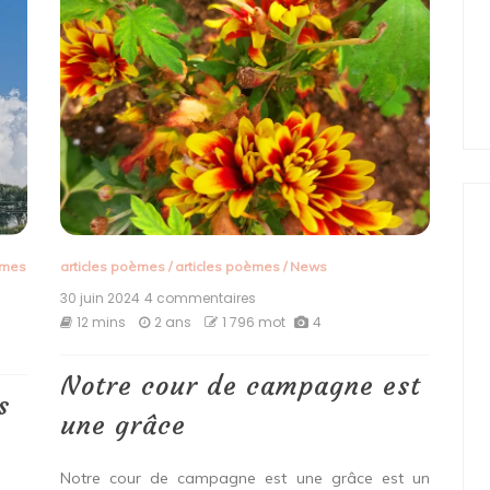
èmes
articles poèmes
/
articles poèmes
/
News
30 juin 2024
4 commentaires
sur
Notre
12 mins
2 ans
1 796 mot
4
cour
de
campagne
Notre cour de campagne est
est
s
une
une grâce
grâce
Notre cour de campagne est une grâce est un