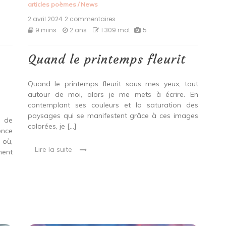
articles poèmes
/
News
2 avril 2024
2 commentaires
sur
Quand
9 mins
2 ans
1 309 mot
5
le
printemps
fleurit
Quand le printemps fleurit
Quand le printemps fleurit sous mes yeux, tout
autour de moi, alors je me mets à écrire. En
contemplant ses couleurs et la saturation des
paysages qui se manifestent grâce à ces images
e de
colorées, je […]
ence
 où,
Lire la suite
ment