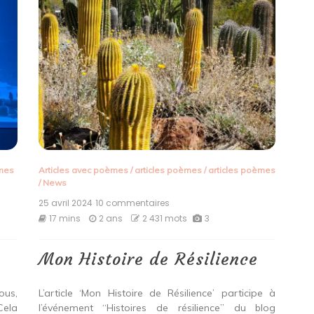
èmes
Articles avec poèmes
/
articles poèmes
/
articles poèmes
/
News
25 avril 2024
10 commentaires
sur
Mon
17 mins
2 ans
2 431 mots
3
Histoire
de
Résilience
Mon Histoire de Résilience
ous,
L’article ‘Mon Histoire de Résilience’ participe à
Cela
l’événement “Histoires de résilience” du blog