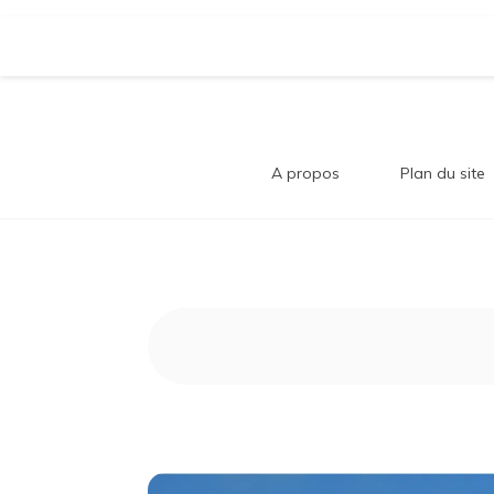
Aller
Bl
au
contenu
Comment trouver le bonheur au quotidi
A propos
Plan du site
B