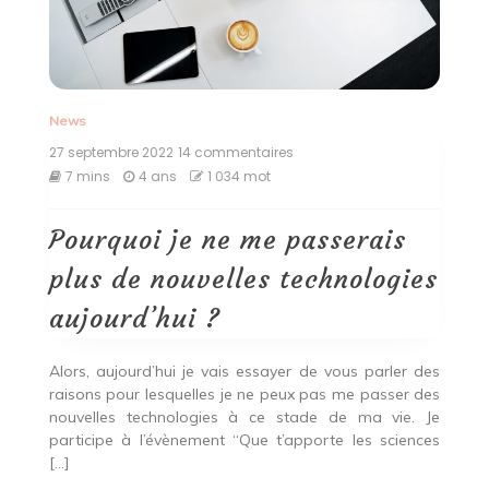
News
27 septembre 2022
14 commentaires
sur
Pourquoi
7 mins
4 ans
1 034 mot
je
ne
me
Pourquoi je ne me passerais
passerais
plus
plus de nouvelles technologies
de
nouvelles
aujourd’hui ?
technologies
aujourd’hui
?
Alors, aujourd’hui je vais essayer de vous parler des
raisons pour lesquelles je ne peux pas me passer des
nouvelles technologies à ce stade de ma vie. Je
participe à l’évènement “Que t’apporte les sciences
[…]