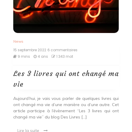
News
15 septembre 2022
6 commentaires
sur
Les
9 mins
4 ans
1 343 mot
3
livres
qui
Les 3 livres qui ont changé ma
ont
changé
vie
ma
vie
Aujourd’hui, je vais vous parler de quelques livres qui
ont changé ma vie d’une manière ou d’une autre. Cet
article participe à l’évènement “Les 3 livres qui ont
changé ma vie” du blog Des Livres […]
Lire la suite