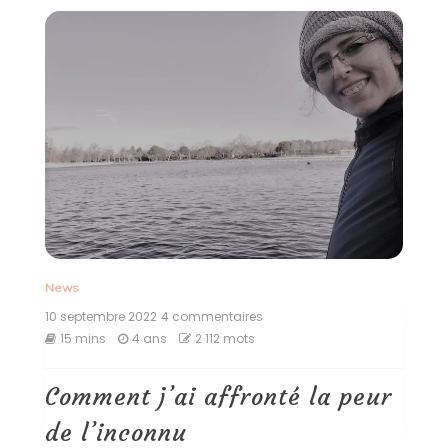
News
10 septembre 2022
4 commentaires
sur
Comment
15 mins
4 ans
2 112 mots
j’ai
affronté
la
Comment j’ai affronté la peur
peur
de
de l’inconnu
l’inconnu