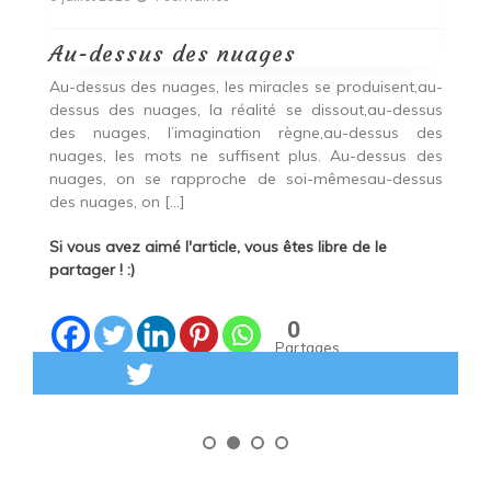
F
Au-dessus des nuages
ons
Lo
Au-dessus des nuages, les miracles se produisent,au-
ons
s
dessus des nuages, la réalité se dissout,au-dessus
us
p
des nuages, l’imagination règne,au-dessus des
ous
in
nuages, les mots ne suffisent plus. Au-dessus des
En
ne
nuages, on se rapproche de soi-mêmesau-dessus
des nuages, on […]
Si
pa
Si vous avez aimé l'article, vous êtes libre de le
partager ! :)
0
Partages
Lire la suite