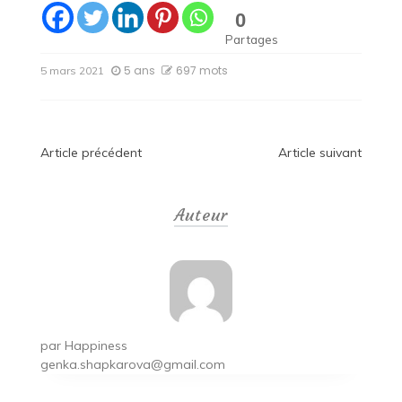
0
Partages
5 ans
697 mots
5 mars 2021
Navigation
Article précédent
Article suivant
de
Auteur
l’article
par
Happiness
genka.shapkarova@gmail.com