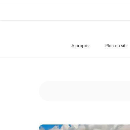
Aller
Bl
au
contenu
Comment trouver le bonheur au quotidi
A propos
Plan du site
B