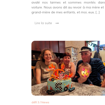
29.
avalé nos larmes et sommes montés dan
voiture. Nous avons dit au revoir à ma mère et 
grand-mère de mes enfants, et moi, eux, […]
Lire la suite
défi 3
/
News