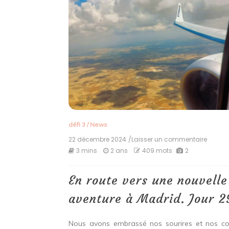
défi 3
/
News
22 décembre 2024
/Laisser un commentaire
on
En
3 mins
2 ans
409 mots
2
route
vers
une
En route vers une nouvelle
nouvel
aventu
aventure à Madrid. Jour 2
à
Madrid
Jour
Nous avons embrassé nos sourires et nos co