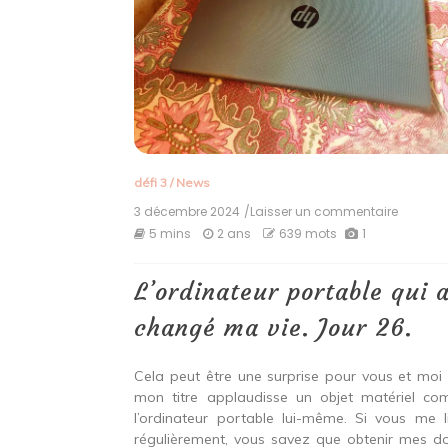
défi 3
/
News
3 décembre 2024
/Laisser un commentaire
on
L’ordina
5 mins
2 ans
639 mots
1
portabl
qui
a
L’ordinateur portable qui 
changé
ma
changé ma vie. Jour 26.
vie.
Jour
26.
Cela peut être une surprise pour vous et moi
mon titre applaudisse un objet matériel c
l’ordinateur portable lui-même. Si vous me l
régulièrement, vous savez que obtenir mes d