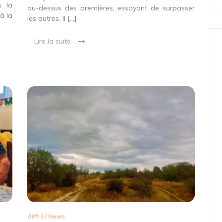
s la
au-dessus des premières, essayant de surpasser
à la
les autres. Il […]
Lire la suite
défi 3
/
News