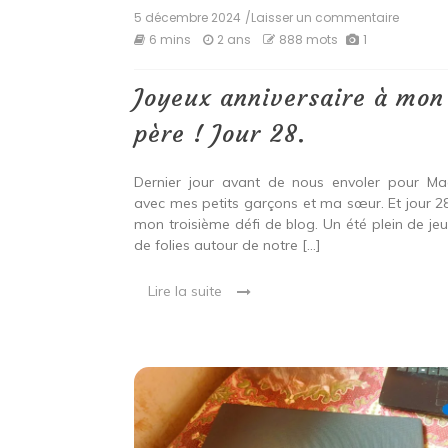
5 décembre 2024
/Laisser un commentaire
on
Joyeux
6 mins
2 ans
888 mots
1
anniver
à
mon
Joyeux anniversaire à mon
père
!
père ! Jour 28.
Jour
28.
Dernier jour avant de nous envoler pour Ma
avec mes petits garçons et ma sœur. Et jour 2
mon troisième défi de blog. Un été plein de jeu
de folies autour de notre […]
Lire la suite