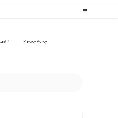
 Le
tant ?
Privacy Policy
 !