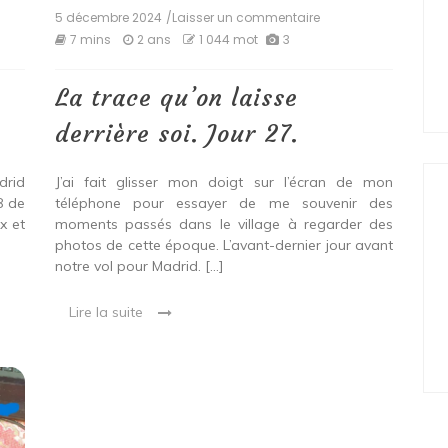
5 décembre 2024
/Laisser un commentaire
on
La
7 mins
2 ans
1 044 mot
3
saire
trace
qu’on
laisse
La trace qu’on laisse
derrière
soi.
derrière soi. Jour 27.
Jour
27.
drid
J’ai fait glisser mon doigt sur l’écran de mon
8 de
téléphone pour essayer de me souvenir des
x et
moments passés dans le village à regarder des
photos de cette époque. L’avant-dernier jour avant
notre vol pour Madrid. […]
Lire la suite