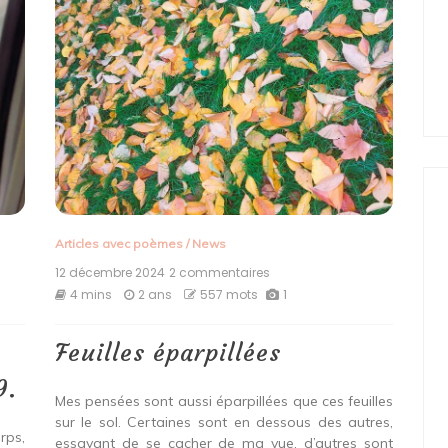
Articles avec poèmes
/
News
12 décembre 2024
2 commentaires
sur
Feuilles
4 mins
2 ans
557 mots
1
éparpillées
Feuilles éparpillées
le
re
9.
Mes pensées sont aussi éparpillées que ces feuilles
.
sur le sol. Certaines sont en dessous des autres,
rps,
essayant de se cacher de ma vue, d’autres sont