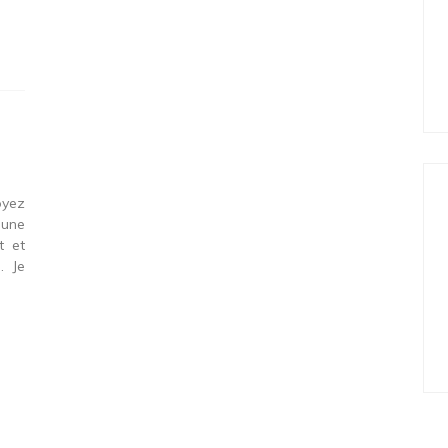
oyez
 une
t et
. Je