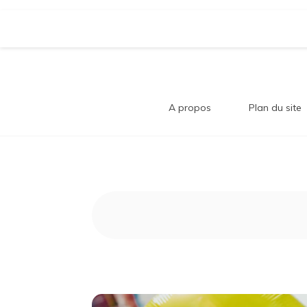
Aller
Bl
au
Comment trouver le bonheur au quotidi
contenu
A propos
Plan du site
B