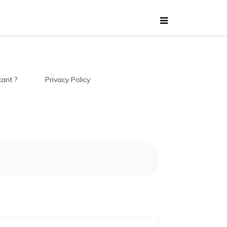
 Le
tant ?
Privacy Policy
 !