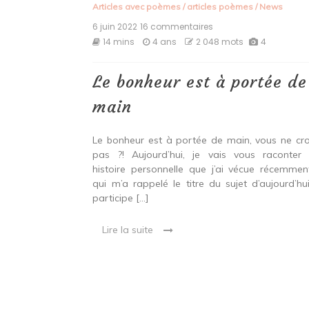
Articles avec poèmes
/
articles poèmes
/
News
6 juin 2022
16 commentaires
sur
Le
14 mins
4 ans
2 048 mots
4
bonheur
est
à
Le bonheur est à portée de
portée
de
main
main
Le bonheur est à portée de main, vous ne cr
pas ?! Aujourd’hui, je vais vous raconter
histoire personnelle que j’ai vécue récemmen
qui m’a rappelé le titre du sujet d’aujourd’hui
participe […]
Lire la suite