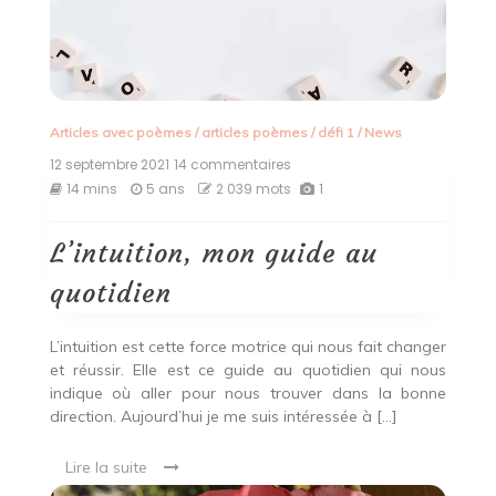
Articles avec poèmes
/
articles poèmes
/
défi 1
/
News
12 septembre 2021
14 commentaires
sur
L’intuition,
14 mins
5 ans
2 039 mots
1
mon
guide
au
L’intuition, mon guide au
quotidien
quotidien
L’intuition est cette force motrice qui nous fait changer
et réussir. Elle est ce guide au quotidien qui nous
indique où aller pour nous trouver dans la bonne
direction. Aujourd’hui je me suis intéressée à […]
Lire la suite