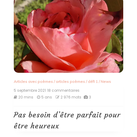
Articles avec poèmes
/
articles poèmes
/
défi 1
/
News
5 septembre 2021
18 commentaires
sur
Pas
20 mins
5 ans
2 976 mots
3
besoin
d’être
parfait
Pas besoin d’être parfait pour
pour
être
être heureux
heureux