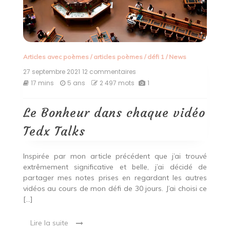
Articles avec poèmes
/
articles poèmes
/
défi 1
/
News
27 septembre 2021
12 commentaires
sur
Le
17 mins
5 ans
2 497 mots
1
Bonheur
dans
chaque
Le Bonheur dans chaque vidéo
vidéo
Tedx
Tedx Talks
Talks
Inspirée par mon article précédent que j’ai trouvé
extrêmement significative et belle, j’ai décidé de
partager mes notes prises en regardant les autres
vidéos au cours de mon défi de 30 jours. J’ai choisi ce
[…]
Lire la suite